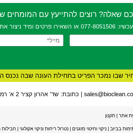
כם שאלה? רוצים להתייעץ עם
המומחים של
כשיו:
077-8051506
או השאירו פרטים ומיד ניצור את
יר שבו נמכר הפריט בתחילת העונה שבה נכנס הפ
sales@bioclean.co.
| כתובת: שד' אהרון קציר 2 א' רמת גן |
ת אתר
|
תקנון
ימות בביוב
|
ניקוי וחיטוי מזגנים
|
נטרול ריחות וניקוי אקולוגי
|
חבילות מ