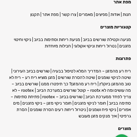
מפת אתר
חנות
|
אודות
|
מפיצים
|
מאמרים
|
צרו קשר
|
מפת אתר
|
תקנון
קטגוריות מוצרים
מניעה וקטילת שורשים בביוב
|
מניעת ריחות וסתימות בביוב
|
ניקוי וחיטוי
מזגנים
|
נטרול ריחות וניקוי אקולוגי
|
חבילות מיוחדות
פתרונות
ריח רע מהמזגן – המדריך המלא לטיפול בבעיה
|
שורשים בביוב העירוני
|
שיטה לניקוי שומנים
|
שיטה להסרת שורשים
| מ
זגן מוציא ריח רע – ריח לא
טוב מהמזגן ביוקלין
|
ריח רע מהמזגן? כך תיפטרו ממנו
|
שורשים בביוב –
מה עושים ומה לא rootx – קוטל שורשים במערכת הביוב
|
rootex – לא
צריך לפחד ממערכת הביוב
|
שורשים בביוב – rootex
|
פתיחת סתימות –
סתימה בביוב
|
חומר לניקוי מזגנים
|
חומר ניקוי מזגן – ניקוי מזגנים | מים
אפורים
|
ניקוי פיח ושמנים
|
ניטרול ריחות רעים הסרת שומנים
|
הסרת
גרפיטי
|
איך מנקים מזגן מעובש
מוצרים