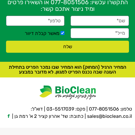
התקשרו עכשיו:
077-8051506
או השאירו פרטים
ומיד ניצור אתכם קשר:
מאשר קבלת דיוור
שלח
המחיר הרגיל (המחוק) הוא המחיר שבו נמכר הפריט בתחילת
העונה שבה נכנס הפריט למגוון. לא מדובר במבצע
טלפון:
077-8051506
| פקס: 03-5517039 | דוא"ל:
sales@bioclean.co.il
| כתובת: שד' אהרון קציר 2 א' רמת גן |
f