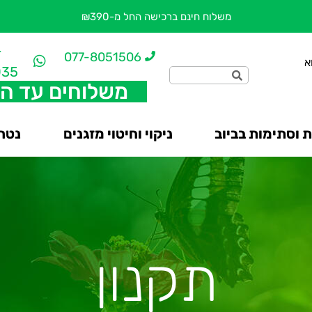
משלוח חינם ברכישה החל מ-₪390
-
077-8051506
א
035
משלוחים עד ה
 וסתימות בביוב
ניקוי וחיטוי מזגנים
נטרו
תקנון