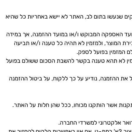
וקים שנעשו בתום לב, האתר לא יישא באחריות כל שהיא
עד האספקה המבוקש ו/או במועד ההזמנה, אך במידה
ירת המוצר, ולמזמין לא תהיה כל טענה ו/או תביעה
לם המזמין בפועל לספק.
למזמין לא תהא טענה בקשר להשבת הסכום ששולם בפועל
 את ההזמנה, נודיע על כך ללקוח, על ביטול ההזמנה
שמ"א – 1981 ( "להלן חוק הגנת הצרכן") והתקנות אשר הותקנו מכוחו, ככל שהן חלות על האתר.
על הלקוח להחזיר את המוצר למשרדי החברה בכתובת: ביוקלין פתרונות אקולוגיים בע"מ, רחוב אהרון קציר 2א' רמת-גן. אם אין באפשרות הלקוח להחזיר את