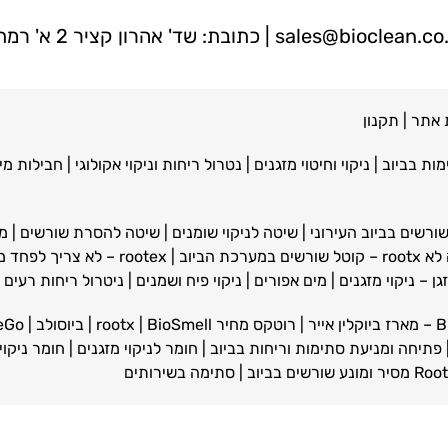
sales@bioclean.co.
| כתובת: שד' אהרון קציר 2 א' רמת גן |
 אתר
|
תקנון
מות בביוב
|
ניקוי וחיטוי מזגנים
|
נטרול ריחות וניקוי אקולוגי
|
חבילות מי
ורשים בביוב העירוני
|
שיטה לניקוי שומנים
|
שיטה להסרת שורשים
| מ
ת הביוב
|
rootex – לא צריך לפחד ממערכת הביוב
גן – ניקוי מזגנים | מים אפורים
|
ניקוי פיח ושמנים
|
ניטרול ריחות רעים
ייר
|
רוטקס מחיר
BioSmell
|
rootx
|
ביוסולב
|
eGo
פתיחה ומניעת סתימות וריחות בביוב
|
חומר לניקוי מזגנים
|
חומר ניקוי 
 ומונע שורשים בביוב
|
סתימה בשירותים