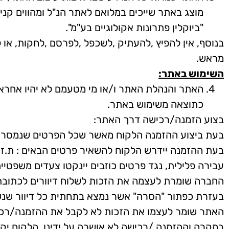
מוצג באתר שייכים במלואם לאתר הנ"ל ומהווים קניי
"ביוקלין פתרונות אקולוגיים בע"מ".
בנוסף, אין להפיץ ,להעתיק ,לשכפל ,לפרסם ,לחקות, או 
מראש.
השימוש באתר:
האתר והנהלת האתר ו/או מי מטעמם לא יהיו אחראי
כתוצאה משימוש באתר.
בצוע הזמנה/רכישה דרך האתר:
בעת ביצוע ההזמנה הלקוח מאשר שכל הפרטים שנמסרו על
בעת ההזמנה יידרש הלקוח להשאיר פרטים הבאים : ת.ז, 
עבירה פלילית, נגד פרטים כוזבים יינקטו צעדים משפטיים
החברה שומרת לעצמה את הזכות לשלוח דיוורים לכתובת ה
בעזרת כפתור "הסרה" אשר נמצא בתחתית כל דיוור שנש
האתר שומר לעצמו את הזכות לא לקבל את ההזמנה/רכיש
במקרה וההזמנה /רכישה לא אושרה על ידינו, הלקוח יקב