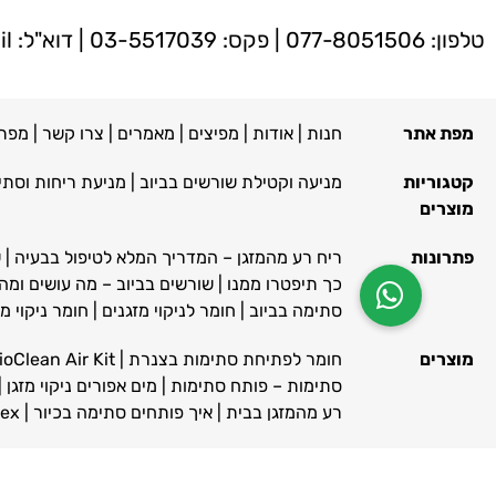
טלפון:
077-8051506
| פקס: 03-5517039 | דוא"ל:
il
מפת אתר
חנות
|
אודות
|
מפיצים
|
מאמרים
|
צרו קשר
|
מפת
קטגוריות
מניעה וקטילת שורשים בביוב
|
מניעת ריחות וסתי
מוצרים
פתרונות
ריח רע מהמזגן – המדריך המלא לטיפול בבעיה
|
ש
כך תיפטרו ממנו
|
שורשים בביוב – מה עושים ומה לא rootx – קוטל שורשים במערכ
סתימה בביוב
|
חומר לניקוי מזגנים
|
חומר ניקוי מז
מוצרים
חומר לפתיחת סתימות בצנרת
|
BioClean Air Kit – מארז ביוקלין א
סתימות – פותח סתימות
|
מים אפורים ניקוי מזגן
|
רע מהמזגן בבית
|
איך פותחים סתימה בכיור
|
Rootex מסיר