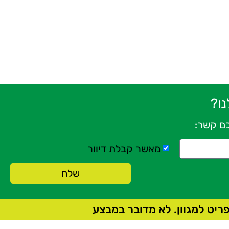
ו?
כם קשר:
מאשר קבלת דיוור
שלח
יט למגוון. לא מדובר במבצע