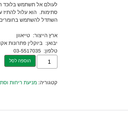
לעולם אל תשתמש בלוכד הש
סתימות. הוא עלול להתיז על
השתדל להשתמש בחומרים י
ארץ הייצור: טייאוון
יבואן: ביוקלין פתרונות אקו
טלפון: 03-5517035
הוספה לסל
קטגוריה:
מניעת ריחות וסתי