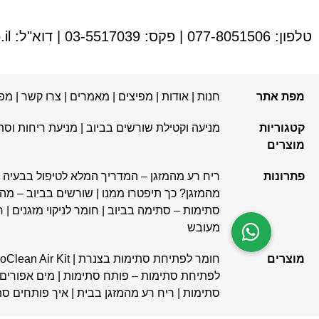
טלפון:
077-8051506
| פקס: 03-5517039 | דוא"ל:
il
מפת אתר
חנות
|
אודות
|
מפיצים
|
מאמרים
|
צרו קשר
|
מפ
קטגוריות
מניעה וקטילת שורשים בביוב
|
מניעת ריחות וסת
מוצרים
פתרונות
ריח רע מהמזגן – המדריך המלא לטיפול בבעיה
|
מהמזגן? כך תיפטרו ממנו
|
שורשים בביוב – מה עושים ומה לא rootx
סתימות – סתימה בביוב
|
חומר לניקוי מזגנים
|
ח
מעובש
מוצרים
חומר לפתיחת סתימות בצנרת
|
BioClean Air Kit – מארז ביוקלין 
לפתיחת סתימות – פותח סתימות
|
מים אפורים נ
סתימות
|
ריח רע מהמזגן בבית
|
איך פותחים סת