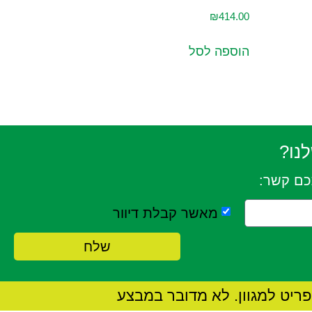
₪
414.00
הוספה לסל
נו?
כם קשר:
מאשר קבלת דיוור
שלח
ריט למגוון. לא מדובר במבצע