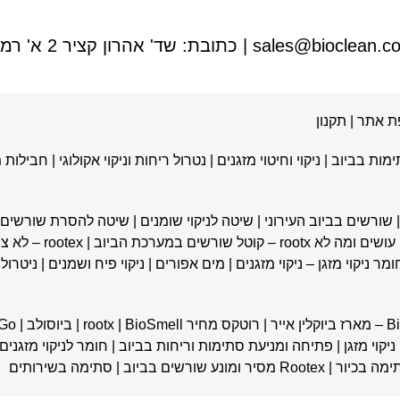
sales@bioclean.co.
| כתובת: שד' אהרון קציר 2 א' רמת גן |
ת אתר
|
תקנון
ימות בביוב
|
ניקוי וחיטוי מזגנים
|
נטרול ריחות וניקוי אקולוגי
|
חבילות מ
שורשים בביוב העירוני
|
שיטה לניקוי שומנים
|
שיטה להסרת שורשים
 – קוטל שורשים במערכת הביוב
|
rootex – לא צריך לפחד ממערכת הביוב
ומר ניקוי מזגן – ניקוי מזגנים | מים אפורים
|
ניקוי פיח ושמנים
|
ניטרול
אייר
|
רוטקס מחיר
BioSmell
|
rootx
|
ביוסולב
|
Go
יקוי מזגן
|
פתיחה ומניעת סתימות וריחות בביוב
|
חומר לניקוי מזגנים
ימה בכיור
|
Rootex מסיר ומונע שורשים בביוב
|
סתימה בשירותים