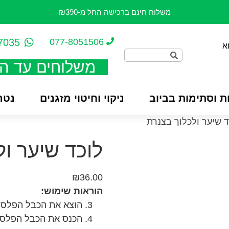
משלוח חינם ברכישה החל מ-₪390
7035
077-8051506
א
משלוחים עד ה
ת וסתימות בביוב
ניקוי וחיטוי מזגנים
נטרו
ד שיער ולכלוך בצנרת
לוכד שיער ול
₪
36.00
הוראות שימוש:
הוצא את הכבל הפלסטי
הכנס את הכבל הפלסטי