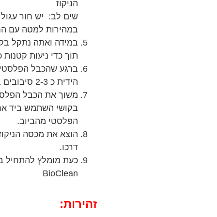
הניקוז
שים לב: יש חור עגול 
במהירות למטה עם החו
במידה ואתה נתקל בקו
תוך כדי ניעות קטנות כ
ברגע שהכבל הפלסטי ה
הידית כ 2-3 סיבובים בכדי לאסוף את שאריות השיעור והלכלוך.
משוך את הכבל הפלסטי
בקושי השתמש ביד אחת
הפלסטי מהביוב.
הוצא את מכסה הניקוז
דרכו.
כעת מומלץ להתחיל בט
BioClean
זהירות: