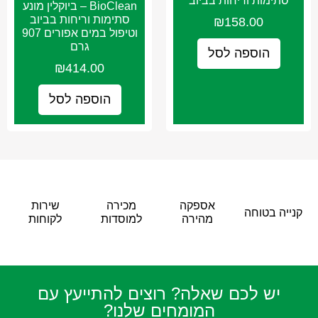
סתימות וריחות בביוב
BioClean – ביוקלין מונע
סתימות וריחות בביוב
₪
158.00
וטיפול במים אפורים 907
גרם
הוספה לסל
₪
414.00
הוספה לסל
אספקה
מכירה
שירות
קנייה בטוחה
מהירה
למוסדות
לקוחות
יש לכם שאלה? רוצים להתייעץ עם
המומחים שלנו?