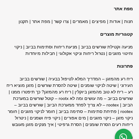
מפת אתר
חנות
|
אודות
|
מפיצים
|
מאמרים
|
צרו קשר
|
מפת אתר
|
תקנון
קטגוריות מוצרים
מניעה וקטילת שורשים בביוב
|
מניעת ריחות וסתימות בביוב
|
ניקוי
וחיטוי מזגנים
|
נטרול ריחות וניקוי אקולוגי
|
חבילות מיוחדות
פתרונות
ריח רע מהמזגן – המדריך המלא לטיפול בבעיה
|
שורשים בביוב
העירוני
|
שיטה לניקוי שומנים
|
שיטה להסרת שורשים
| מ
זגן מוציא ריח
רע – ריח לא טוב מהמזגן ביוקלין
|
ריח רע מהמזגן? כך תיפטרו ממנו
|
שורשים בביוב – מה עושים ומה לא rootx – קוטל שורשים במערכת
הביוב
|
rootex – לא צריך לפחד ממערכת הביוב
|
שורשים בביוב –
rootex
|
פתיחת סתימות – סתימה בביוב
|
חומר לניקוי מזגנים
|
חומר
ניקוי מזגן – ניקוי מזגנים | מים אפורים
|
ניקוי פיח ושמנים
|
ניטרול
ריחות רעים הסרת שומנים
|
הסרת גרפיטי
|
איך מנקים מזגן מעובש
מוצרים