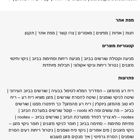
מפת אתר
חנות
|
אודות
|
מפיצים
|
מאמרים
|
צרו קשר
|
מפת אתר
|
תקנון
קטגוריות מוצרים
מניעה וקטילת שורשים בביוב
|
מניעת ריחות וסתימות בביוב
|
ניקוי וחיטוי
מזגנים
|
נטרול ריחות וניקוי אקולוגי
|
חבילות מיוחדות
פתרונות
ריח רע מהמזגן – המדריך המלא לטיפול בבעיה
|
שורשים בביוב העירוני
|
שיטה לניקוי שומנים
|
שיטה להסרת שורשים
| מ
זגן מוציא ריח רע – ריח
לא טוב מהמזגן ביוקלין
|
ריח רע מהמזגן? כך תיפטרו ממנו
|
שורשים
בביוב – מה עושים ומה לא rootx – קוטל שורשים במערכת הביוב
|
rootex – לא צריך לפחד ממערכת הביוב
|
שורשים בביוב – rootex
|
פתיחת סתימות – סתימה בביוב
|
חומר לניקוי מזגנים
|
חומר ניקוי מזגן –
ניקוי מזגנים | מים אפורים
|
ניקוי פיח ושמנים
|
ניטרול ריחות רעים הסרת
שומנים
|
הסרת גרפיטי
|
איך מנקים מזגן מעובש