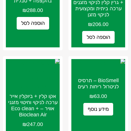
בהקצפה + טבלית
+ גרין קלין לניקוי מזגנים
ערכה ביתית ומקצועית
₪
288.00
לניקוי מזגן
הוספה לסל
₪
206.00
הוספה לסל
BioSmell – תרסיס
לניטרול ריחות רעים
63.00
₪
אקו קלין + ביוקלין אייר
ערכה לניקוי וחיטוי מזגני
אוויר – Eco clean +
מידע נוסף
Bioclean Air
₪
247.00