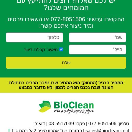
יש לכם שאלה? רוצים להתייעץ עם
המומחים שלנו?
התקשרו עכשיו:
077-8051506
או השאירו פרטים
ומיד ניצור אתכם קשר:
מאשר קבלת דיוור
שלח
המחיר הרגיל (המחוק) הוא המחיר שבו נמכר הפריט בתחילת
העונה שבה נכנס הפריט למגוון. לא מדובר במבצע
טלפון:
077-8051506
| פקס: 03-5517039 | דוא"ל:
sales@bioclean.co.il
| כתובת: שד' אהרון קציר 2 א' רמת גן |
f