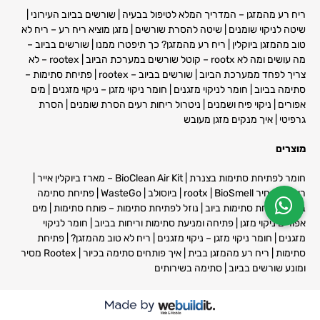
ריח רע מהמזגן – המדריך המלא לטיפול בבעיה
|
שורשים בביוב העירוני
|
שיטה לניקוי שומנים
|
שיטה להסרת שורשים
| מ
זגן מוציא ריח רע – ריח לא
טוב מהמזגן ביוקלין
|
ריח רע מהמזגן? כך תיפטרו ממנו
|
שורשים בביוב –
מה עושים ומה לא rootx – קוטל שורשים במערכת הביוב
|
rootex – לא
צריך לפחד ממערכת הביוב
|
שורשים בביוב – rootex
|
פתיחת סתימות –
סתימה בביוב
|
חומר לניקוי מזגנים
|
חומר ניקוי מזגן – ניקוי מזגנים | מים
אפורים
|
ניקוי פיח ושמנים
|
ניטרול ריחות רעים הסרת שומנים
|
הסרת
גרפיטי
|
איך מנקים מזגן מעובש
מוצרים
חומר לפתיחת סתימות בצנרת
|
BioClean Air Kit – מארז ביוקלין אייר
|
רוטקס מחיר
BioSmell
|
rootx
|
ביוסולב
|
WasteGo
|
פתיחת סתימה
בכיור פתיחת סתימות ביוב
|
נוזל לפתיחת סתימות – פותח סתימות
|
מים
אפורים ניקוי מזגן
|
פתיחה ומניעת סתימות וריחות בביוב
|
חומר לניקוי
מזגנים
|
חומר ניקוי מזגן – ניקוי מזגנים
|
ריח לא טוב מהמזגן?
|
פתיחת
סתימות
|
ריח רע מהמזגן בבית
|
איך פותחים סתימה בכיור
|
Rootex מסיר
ומונע שורשים בביוב
|
סתימה בשירותים