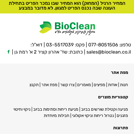
המחיר הרגיל (המחוק) הוא המחיר שבו נמכר הפריט בתחילת
העונה שבה נכנס הפריט למגוון. לא מדובר במבצע
טלפון:
077-8051506
| פקס: 03-5517039 | דוא"ל:
sales@bioclean.co.il
| כתובת: שד' אהרון קציר 2 א' רמת גן |
f
מפת אתר
חנות
|
אודות
|
מפיצים
|
מאמרים
|
צרו קשר
|
מפת אתר
|
תקנון
קטגוריות מוצרים
מניעה וקטילת שורשים בביוב
|
מניעת ריחות וסתימות בביוב
|
ניקוי וחיטוי
מזגנים
|
נטרול ריחות וניקוי אקולוגי
|
חבילות מיוחדות
פתרונות