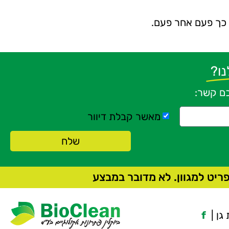
ל כך פעם אחר פעם.
ו?
כם קשר:
מאשר קבלת דיוור
שלח
יט למגוון. לא מדובר במבצע
f