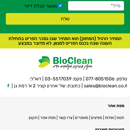
מאשר קבלת דיוור
שלח
המחיר הרגיל (המחוק) הוא המחיר שבו נמכר הפריט בתחילת
העונה שבה נכנס הפריט למגוון. לא מדובר במבצע
טלפון:
077-8051506
| פקס: 03-5517039 | דוא"ל:
sales@bioclean.co.il
| כתובת: שד' אהרון קציר 2 א' רמת גן |
f
מפת אתר
חנות
|
אודות
|
מפיצים
|
מאמרים
|
צרו קשר
|
מפת אתר
|
תקנון
קטגוריות מוצרים