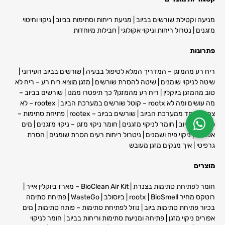
מניעה וקטילת שורשים בביוב
|
מניעת ריחות וסתימות בביוב
|
ניקוי וחיטוי
מזגנים
|
נטרול ריחות וניקוי אקולוגי
|
חבילות מיוחדות
פתרונות
ריח רע מהמזגן – המדריך המלא לטיפול בבעיה
|
שורשים בביוב העירוני
|
שיטה לניקוי שומנים
|
שיטה להסרת שורשים
| מ
זגן מוציא ריח רע – ריח לא
טוב מהמזגן ביוקלין
|
ריח רע מהמזגן? כך תיפטרו ממנו
|
שורשים בביוב –
מה עושים ומה לא rootx – קוטל שורשים במערכת הביוב
|
rootex – לא
צריך לפחד ממערכת הביוב
|
שורשים בביוב – rootex
|
פתיחת סתימות –
סתימה בביוב
|
חומר לניקוי מזגנים
|
חומר ניקוי מזגן – ניקוי מזגנים | מים
אפורים
|
ניקוי פיח ושמנים
|
ניטרול ריחות רעים הסרת שומנים
|
הסרת
גרפיטי
|
איך מנקים מזגן מעובש
מוצרים
חומר לפתיחת סתימות בצנרת
|
BioClean Air Kit – מארז ביוקלין אייר
|
רוטקס מחיר
BioSmell
|
rootx
|
ביוסולב
|
WasteGo
|
פתיחת סתימה
בכיור פתיחת סתימות ביוב
|
נוזל לפתיחת סתימות – פותח סתימות
|
מים
אפורים ניקוי מזגן
|
פתיחה ומניעת סתימות וריחות בביוב
|
חומר לניקוי