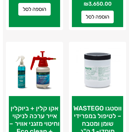
₪
3,650.00
הוספה לסל
הוספה לסל
ווסטגו WASTEGO
אקו קלין + ביוקלין
– לטיפול במפרידי
אייר ערכה לניקוי
שומן ומטבח
וחיטוי מזגני אוויר –
מוסדי- 1 ק"ג
Eco clean +