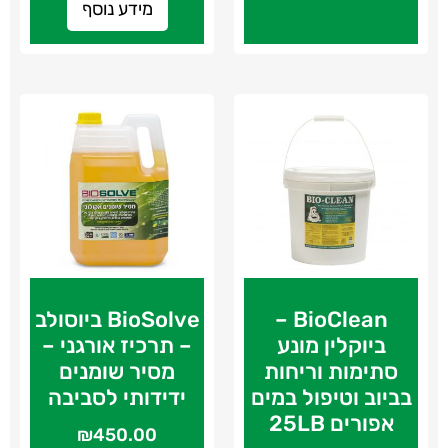
מידע נוסף
BioClean –
BioSolve ביוסולב
ביוקלין מונע
– תרכיז אורגני –
סתימות וריחות
מסיר שומנים
בביוב וטיפול במים
ידידותי לסביבה
אפורים 25LB
₪
450.00